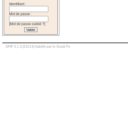
Identifiant :
Mot de passe :
[
Mot de passe oublié ?
]
SPIP 3.1.3 [23214]
habillé par le Snudi Fo