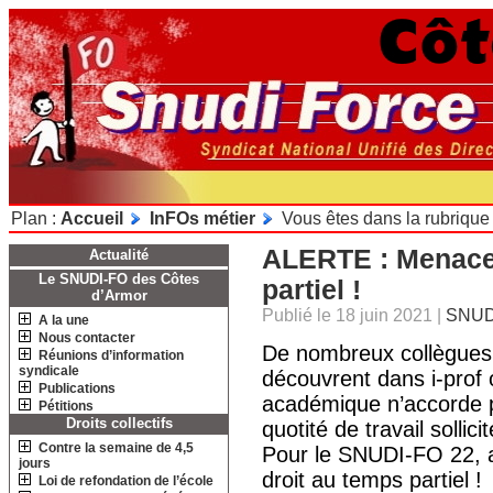
Plan :
Accueil
InFOs métier
Vous êtes dans la rubrique
ALERTE : Menace 
Actualité
Le SNUDI-FO des Côtes
partiel !
d’Armor
Publié le 18 juin 2021
|
SNUD
A la une
Nous contacter
De nombreux collègues s
Réunions d’information
syndicale
découvrent dans i-prof o
Publications
académique n’accorde p
Pétitions
Droits collectifs
quotité de travail solli
Contre la semaine de 4,5
Pour le SNUDI-FO 22, a
jours
droit au temps partiel !
Loi de refondation de l’école